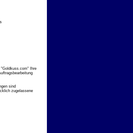
s
 "Goldkuss.com" Ihre
uftragsbearbeitung
ungen sind
ücklich zugelassene