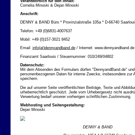
Verantwortlich für den Inhalt:
Cornelia Minoski & Dejan Minoski
Anschrift:
DENNY & BAND Büro * Provinzialstraße 105a * D-66740 Saarloui
Telefon: +49 (0)6831-4007637
Mobil: +49 (0)157-3021 8452
Email:
info(at)dennyandband.de
/ Internet: www.dennyandband.de
Finanzamt Saarlouis / Steuernummer: 010/249/04802
Datenschutz:
Mit dem Absenden des Formulars dürfen "DennyandBand.de" und
personenbezogenen Daten für interne Zwecke, insbesondere zur A
speichern.
Die auf unserer Seite veröffentlichten Beiträge, Texte und Abbild
urheberrechtlich geschützt. Jede vom Urhebergesetz nicht ausdr
Verwertung bedarf unserer vorherigen schriftlichen Zustimmung.
Webhosting und Seitengestaltung:
Dejan Minoski
DENNY & BAND