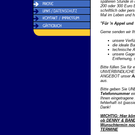
späteren Stunde in 
200 oder 300 Euro E
schriftlich oder per
Mal im Leben und hin
"Für 'n Appel und '
Gerne senden wir Ih
unsere Verfü
die ideale B
technische A
unsere Gage 
Entfernung, 
Bitte füllen Sie für e
UNVERBINDLICHE
ANGEBOT unser
A
aus.
Bitte geben Sie U
Telefonnummer
ein
Ihnen eingetragene
fehlerhaft ist (passie
Dank!
WICHTIG: Hier kön
ob DENNY & BAND
Wunschtermin noch
TERMINE